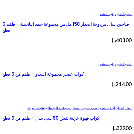
أواني الشرب
,
غير مصنف
فناجين شاي مزدوجة الجدار 150 مل من مجموعة حمد البلاتينية – طقم 6
قطع
403.00
د.إ
أواني الشرب
,
غير مصنف
أكواب عصير مجموعة السدو – طقم من 6 قطع
244.00
د.إ
أفكار الهدايا
,
أواني الشرب
,
طقم فناجين القهوة
,
مجموعات البورسلان
,
منتجات جديدة
أكواب قهوة عربية نقش 60 سي سي – طقم من 6 قطع
322.00
د.إ